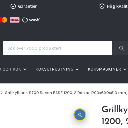
Garantier
Hög kvalit
K OCH KOK
KÖKSUTRUSTNING
KÖKSMASKINER
Grillkylbänk S700 Serien BASE 1200, 2 Dörrar 1200x630x610 mm
Grillk
1200,