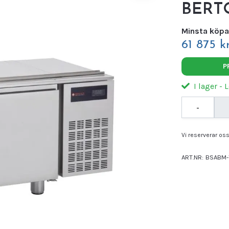
BERT
Minsta köpa
61 875 kr
P
I lager - 
-
Vi reserverar oss 
ART.NR:
BSABM-
Leverantör:
BER