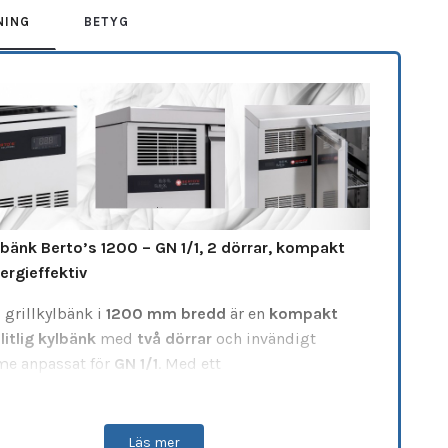
NING
BETYG
ylbänk Berto’s 1200 – GN 1/1, 2 dörrar, kompakt
ergieffektiv
 grillkylbänk i
1200 mm bredd
är en
kompakt
litlig kylbänk
med
två dörrar
och invändigt
e anpassat för
GN 1/1
. Med ett
aturintervall på
-2 °C till +10 °C
är den perfekt
 hålla råvaror fräscha och lättåtkomliga nära
ingsytan – idealisk vid grillstationer eller
Läs mer