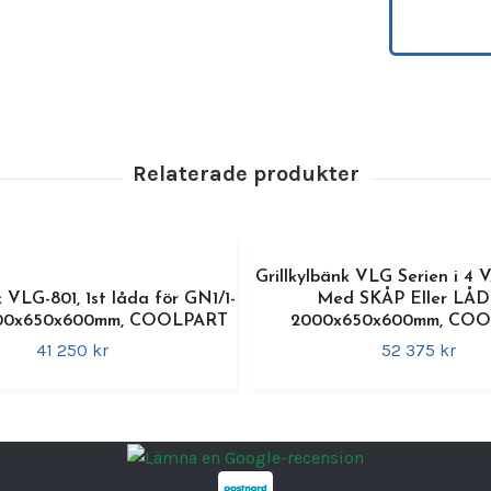
varmlin
Kylbän
arbet
för att
•
Kapac
•
Antal
•
Temp
•
Effek
•
Elans
Grillkylbänk VLG Serien i 
•
Energ
k VLG-801, 1st låda för GN1/1-
Med SKÅP Eller LÅD
00x650x600mm, COOLPART
2000x650x600mm, CO
•
Köld
41 250 kr
52 375 kr
•
Mått:
•
Varu
•
Model
•
Model
EN M