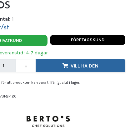
OS
ntal:
1
/st
FÖRETAGSKUND
RIVATKUND
Leveranstid: 4-7 dagar
+
VILL HA DEN
för att produkten kan vara tillfälligt slut i lager.
7SF2P120
TOS