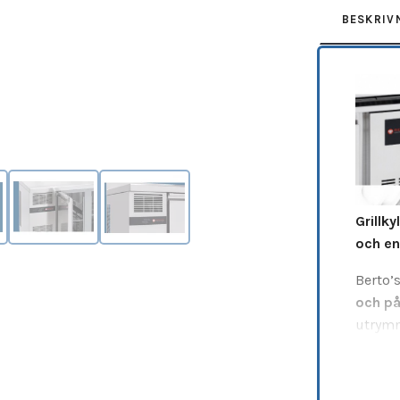
BESKRIV
Grillk
och en
Berto’s
och på
utrymm
temper
för att
tillagn