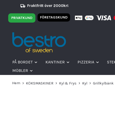
Fraktfritt över 2000kr!
FÖRETAGSKUND
PRIVATKUND
PÅ BORDET
KANTINER
PIZZERIA
STE
MÖBLER
Hem
KÖKSMASKINER
Kyl & Frys
Kyl
Grillkylbänk