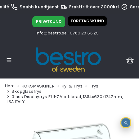
lité
Snabb kundtjänst
Fraktfritt över 2000kr!
Gara
FÖRETAGSKUND
PRIVATKUND
info@bestro.se
- 0760 29 33 29
Hem
KÖKSMASKINER
Kyl & Frys
Frys
Skopglassfrys
Glass Displayfrys FIJI-7 Ventilerad, 1354x630x1247mm,
ISA ITALY