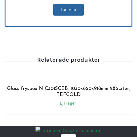
extra avlastningsyta. Med en generös
Läs mer
bruttovolym på 660 liter och en
pulverlackerad, vit inneryta i stål erbjuder
enheten en hygienisk, lättstädad och
maximalt strukturerad förvaringsmiljö för
restauranger, storkök och lager.
Specifikation
Modell:
TEFCOLD CF700S SL
Artikelnummer:
16163
Externa mått (BxDxH):
2060 x 716 x
Glass frysbox NIC301SCEB, 1030x650x918mm 286Liter,
903 mm
TEFCOLD
Invändiga mått (BxDxH):
1935 x 510 x
Ej i lager
685 mm
Brutto- / nettovolym:
660 / 600 l
Temperaturintervall:
-24 till -14 °C
Klimatklass:
4