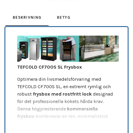
BESKRIVNING
BETYG
TEFCOLD CF700S SL Frysbox
Optimera din livsmedelsförvaring med
TEFCOLD CF700S SL, en extremt rymlig och
robust
frysbox med rostfritt lock
designad
för det professionella kökets hårda krav.
Denna högpresterande
kommersiella
frysbox
kombinerar en ren, minimalistisk
exteriör med ett slitstarkt, massivt lock i
rostfritt stål som även kan användas som