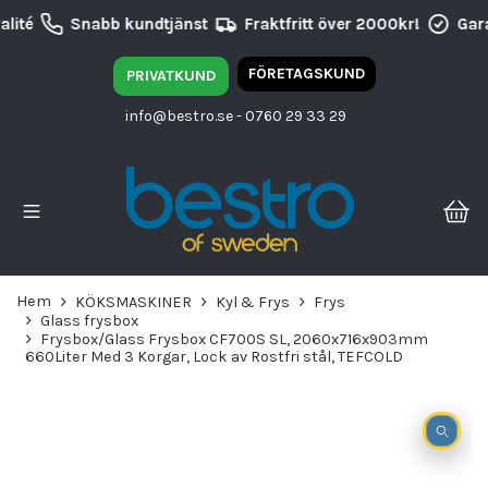
lité
Snabb kundtjänst
Fraktfritt över 2000kr!
Gara
FÖRETAGSKUND
PRIVATKUND
info@bestro.se
- 0760 29 33 29
Hem
KÖKSMASKINER
Kyl & Frys
Frys
Glass frysbox
Frysbox/Glass Frysbox CF700S SL, 2060x716x903mm
660Liter Med 3 Korgar, Lock av Rostfri stål, TEFCOLD