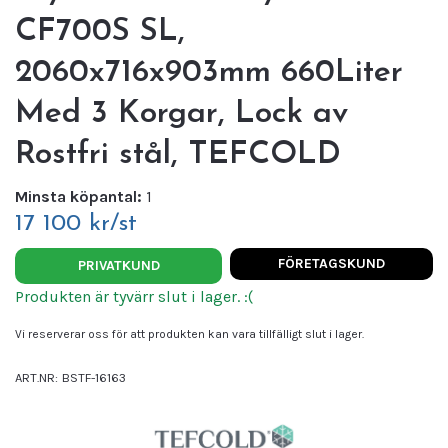
CF700S SL,
2060x716x903mm 660Liter
Med 3 Korgar, Lock av
Rostfri stål, TEFCOLD
Minsta köpantal:
1
17 100 kr/st
FÖRETAGSKUND
PRIVATKUND
Produkten är tyvärr slut i lager. :(
Vi reserverar oss för att produkten kan vara tillfälligt slut i lager.
ART.NR:
BSTF-16163
Leverantör:
TEFCOLD