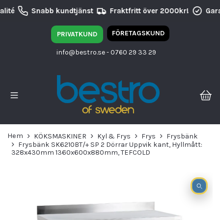
lité
Snabb kundtjänst
Fraktfritt över 2000kr!
Gara
FÖRETAGSKUND
PRIVATKUND
info@bestro.se
- 0760 29 33 29
Hem
KÖKSMASKINER
Kyl & Frys
Frys
Frysbänk
Frysbänk SK6210BT/+ SP 2 Dörrar Uppvik kant, Hyllmått:
328x430mm 1360x600x880mm, TEFCOLD