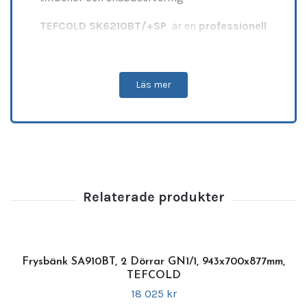
TEFCOLD
SK6210BT/+SP
är en
professionell
frysbänk
framtagen för
snabbmatsrestauranger, caféer, barer och
foodtrucks
som behöver
pålitlig frysning i
Läs mer
ett kompakt format
. Den passar perfekt för
snacks, glass, tillbehör och frysta
ingredienser
som ska vara lättillgängliga
under service.
Tillverkad i
rostfritt stål SS304
, både
invändigt och utvändigt, vilket gör den
hygienisk, slitstark och enkel att rengöra
.
Det
ventilerade kylsystemet
ger
jämn
temperatur
i hela enheten, medan den
automatiska avfrostningen
säkerställer
Frysbänk SA910BT, 2 Dörrar GN1/1, 943x700x877mm,
TEFCOLD
smidig drift utan manuell insats.
18 025 kr
Utrustad med
två självstängande dörrar
och