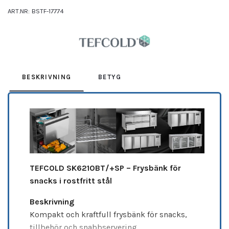
ART.NR:
BSTF-17774
Leverantör:
TEFCOLD
BESKRIVNING
BETYG
TEFCOLD SK6210BT/+SP
– Frysbänk för
snacks i rostfritt stål
Beskrivning
Kompakt och kraftfull frysbänk för snacks,
tillbehör och snabbservering