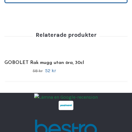
Fördelar
•
Handtagslös design
– modern och stilren
servering
•
Naturligt inspirerad finish
– skapar en
rustik känsla
•
Slitstarkt professionellt porslin
– utvecklat
för daglig användning
•
Reptålig och hållbar yta
– behåller sitt
utseende över tid
GOBOLET Rak mugg utan öra, 30cl
•
Diskmaskinssäker
– enkel och effektiv
52 kr
58 kr
rengöring
•
Perfekt för restauranger, caféer och hotell
Teknisk information
•
Produktnamn:
Ground Mugg
•
Varumärke:
BONNA
•
Serie:
Ground
•
Volym:
28 cl
•
Utförande:
Utan handtag