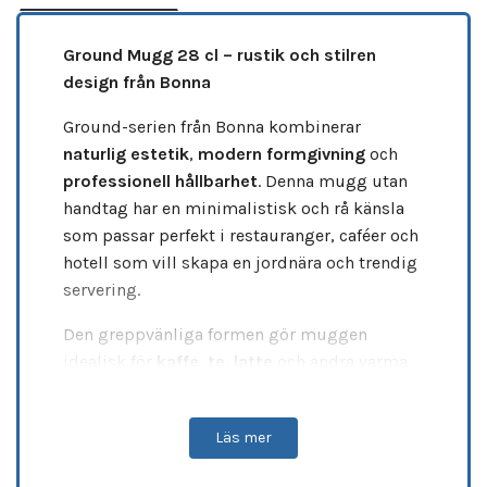
Ground Mugg 28 cl – rustik och stilren
design från Bonna
Ground-serien från Bonna kombinerar
naturlig estetik
,
modern formgivning
och
professionell hållbarhet
. Denna mugg utan
handtag har en minimalistisk och rå känsla
som passar perfekt i restauranger, caféer och
hotell som vill skapa en jordnära och trendig
servering.
Den greppvänliga formen gör muggen
idealisk för
kaffe
,
te
,
latte
och andra varma
drycker. Designen utan handtag ger ett
modernt uttryck och fungerar lika bra för
Läs mer
både varma och kalla drycker.