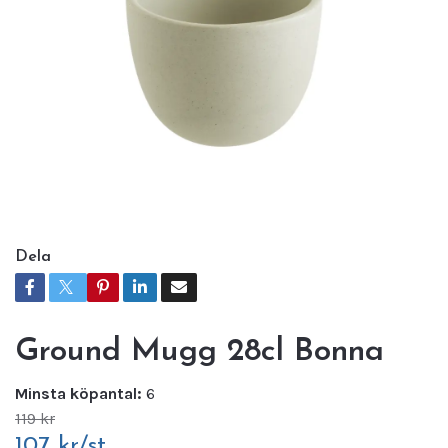
Dela
Ground Mugg 28cl Bonna
Minsta köpantal:
6
119 kr
107 kr/st