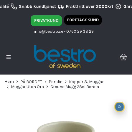
lité
Snabb kundtjänst
Fraktfritt över 2000kr!
Gara
FÖRETAGSKUND
PRIVATKUND
info@bestro.se
- 0760 29 33 29
Hem
PÅ BORDET
Porslin
Koppar & Muggar
Muggar Utan Öra
Ground Mugg 28cl Bonna