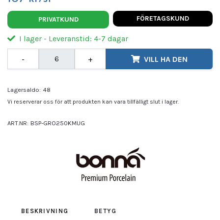
FÖRETAGSKUND
PRIVATKUND
I lager - Leveranstid: 4-7 dagar
-
+
VILL HA DEN
Lagersaldo:
48
Vi reserverar oss för att produkten kan vara tillfälligt slut i lager.
ART.NR:
BSP-GRO250KMUG
Leverantör:
BONNA
BESKRIVNING
BETYG