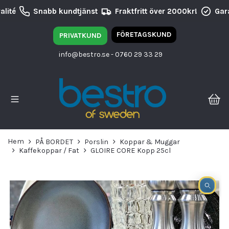
lité
Snabb kundtjänst
Fraktfritt över 2000kr!
Gara
FÖRETAGSKUND
PRIVATKUND
info@bestro.se
- 0760 29 33 29
Hem
PÅ BORDET
Porslin
Koppar & Muggar
Kaffekoppar / Fat
GLOIRE CORE Kopp 25cl