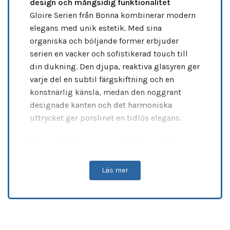
design och mångsidig funktionalitet
Gloire Serien från Bonna kombinerar modern
elegans med unik estetik. Med sina
organiska och böljande former erbjuder
serien en vacker och sofistikerad touch till
din dukning. Den djupa, reaktiva glasyren ger
varje del en subtil färgskiftning och en
konstnärlig känsla, medan den noggrant
designade kanten och det harmoniska
uttrycket ger porslinet en tidlös elegans.
Serien erbjuder en mängd olika modeller,
från
flata tallrikar
och
djupa skålar
till
koppar
och
muggar
, vilket gör den perfekt
Läs mer
för alla typer av serveringar – från förrätter till
huvudrätter och drycker. Varje del i serien är
ugnsäker
, vilket gör att du kan använda dem
både för servering och tillagning. Dessutom
är produkterna
diskmaskinvänliga
, vilket gör