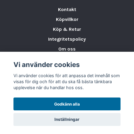
diskmaskinvänlig för enkel användning
Kontakt
och rengöring.
Köpvillkor
Perfekt för alla tillfällen:
Idealisk för
Köp & Retur
både informella och formella
dukningar.
Integritetspolicy
Om oss
Perfekt för alla tillfällen
Med
Gloire Serien från Bonna
får du både
Storleksguide för Porslin
Vi använder cookies
funktion och stil i en och samma serie. Ett
Varumärken & Partners
utmärkt val för att skapa en vacker och
Vi använder cookies för att anpassa det innehåll som
BLOGG
hållbar dukning på alla tillfällen.
visas för dig och för att du ska få bästa tänkbara
upplevelse när du handlar hos oss.
Varumärke:
BONNA
EAN kartong:
86977000986392
Godkänn alla
Höjd:
4 cm
Längd:
10 cm
Inställningar
Bredd:
10 cm
Volym:
25 cl
© 2026 Bestro of Sweden