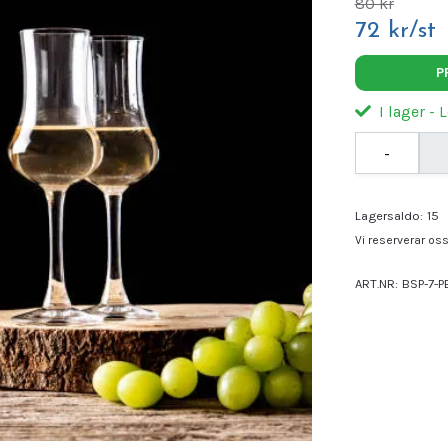
80 kr
72 kr/st
P
I lager - 
-
Lagersaldo:
15
Vi reserverar oss 
ART.NR:
BSP-7-P
Leverantör:
STÖ