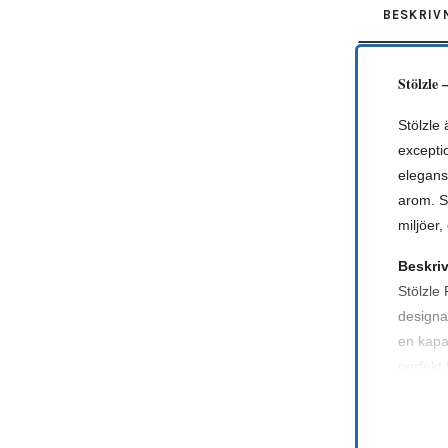
BESKRIV
Stölzle 
Stölzle 
exceptio
elegans
arom. S
miljöer,
Beskri
Stölzle 
designa
en kapac
perfekt 
Glaset ä
sofisti
special