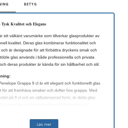
NING
BETYG
– Tysk Kvalitet och Elegans
är ett välkänt varumärke som tillverkar glasprodukter av
nell kvalitet. Deras glas kombinerar funktionalitet och
 och är designade för att förbättra dryckens smak och
tölzle glas används i både professionella och privata
 och deras produkter är kända för sin hållbarhet och stil.
vning:
Penelope Grappa 9 cl är ett elegant och funktionellt glas
t för att framhäva smaker och dofter hos grappa. Med
itet på 9 cl och en välbalanserad form, är detta glas
för servering av denna traditionella italienska sprit.
r tillverkat av högkvalitativt kristallglas och har en
kerad design som kombinerar stil och hållbarhet. Den
Läs mer
utformade formen gör att grappans aromer lyfts fram på