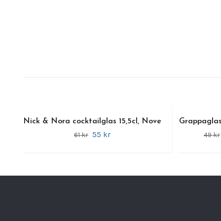
Nick & Nora cocktailglas 15,5cl, Nove
Grappaglas
55 kr
61 kr
49 kr