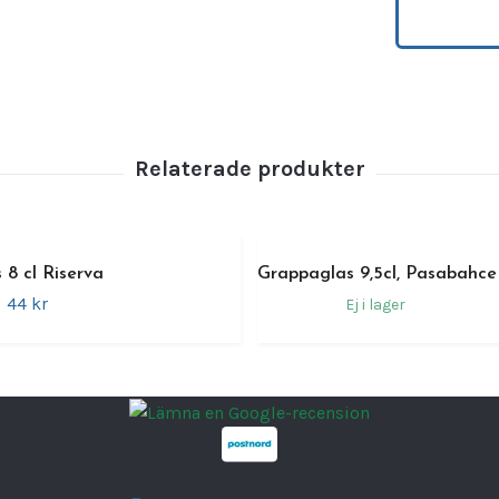
bästa sä
Specifi
K
M
D
A
s
F
 8 cl Riserva
Grappaglas 9,5cl, Pasabahce
o
44 kr
Ej i lager
Varumä
EAN ka
Minsta 
Bredd
Höjd
Diamet