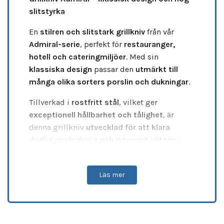
slitstyrka
En
stilren och slitstark grillkniv
från vår
Admiral-serie
, perfekt för
restauranger,
hotell och cateringmiljöer
. Med sin
klassiska design
passar den
utmärkt till
många olika sorters porslin och dukningar
.
Tillverkad i
rostfritt stål
, vilket ger
exceptionell hållbarhet och tålighet
, är
denna grillkniv
utvecklad för att klara
daglig användning och intensivt slitage
i
professionella miljöer.
Produktinformation
Läs mer
Storlek (l, b, h):
240 mm
Material:
Rostfritt stål
Nettovikt:
1,1 kg