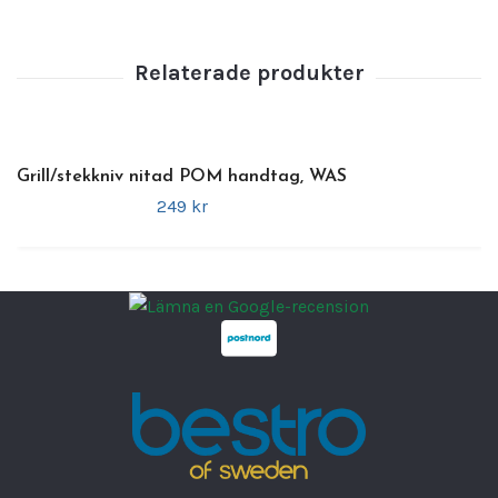
Bruttovikt:
1,15 kg
Minsta köpantal:
1 dus
Funktioner
Klassisk och tidlös design som passar
alla dukningar
Grill/stekkniv nitad POM handtag, WAS
Tillverkad i slitstarkt rostfritt stål för
249 kr
långvarig hållbarhet
Perfekt för restauranger, hotell och
catering
Tål daglig användning och upprepad
rengöring
Välbalanserad design för en bekväm
greppkänsla
En
pålitlig och tålig grillkniv
, skapad för
professionell användning och maximal
funktionalitet
.