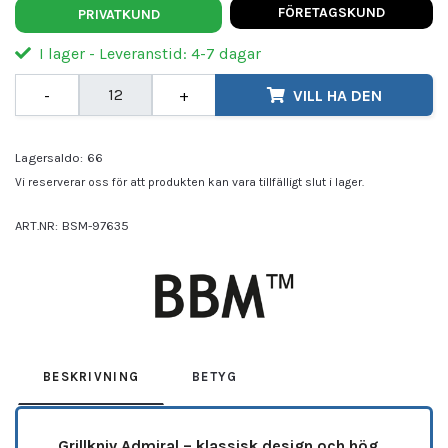
FÖRETAGSKUND
PRIVATKUND
I lager - Leveranstid: 4-7 dagar
-
+
VILL HA DEN
Lagersaldo:
66
Vi reserverar oss för att produkten kan vara tillfälligt slut i lager.
ART.NR:
BSM-97635
Leverantör:
BBM
BESKRIVNING
BETYG
Grillkniv Admiral – klassisk design och hög