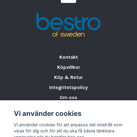
för bufféservering
Brickan är
inte diskmaskins-, mikro- eller
ugnssäker
, vilket gör den bäst lämpad för
torr servering och exponering
. Ett
stilfullt
och funktionellt val
för verksamheter som
vill kombinera
naturlig estetik
med
professionell presentation
i buffémiljön.
Kontakt
Köpvillkor
Köp & Retur
Integritetspolicy
Om oss
Storleksguide för Porslin
Vi använder cookies
Varumärken & Partners
Vi använder cookies för att anpassa det innehåll som
BLOGG
visas för dig och för att du ska få bästa tänkbara
upplevelse när du handlar hos oss.