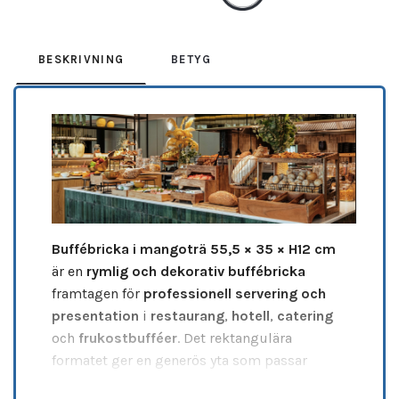
BESKRIVNING
BETYG
Buffébricka i mangoträ 55,5 × 35 × H12 cm
är en
rymlig och dekorativ buffébricka
framtagen för
professionell servering och
presentation
i
restaurang
,
hotell
,
catering
och
frukostbufféer
. Det rektangulära
formatet ger en generös yta som passar
utmärkt för
bröd
,
bakverk
,
frukt
,
tillbehör