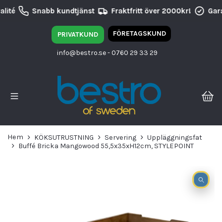
lité
Snabb kundtjänst
Fraktfritt över 2000kr!
Gara
FÖRETAGSKUND
PRIVATKUND
info@bestro.se
- 0760 29 33 29
Hem
KÖKSUTRUSTNING
Servering
Uppläggningsfat
Buffé Bricka Mangowood 55,5x35xH12cm, STYLEPOINT