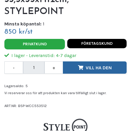
STYLEPOINT
Minsta köpantal:
1
850 kr/st
FÖRETAGSKUND
PRIVATKUND
I lager - Leveranstid: 4-7 dagar
-
+
VILL HA DEN
Lagersaldo:
5
Vi reserverar oss för att produkten kan vara tillfälligt slut i lager.
ART.NR:
BSP-WCC553512
Leverantör:
STYLEPOINT