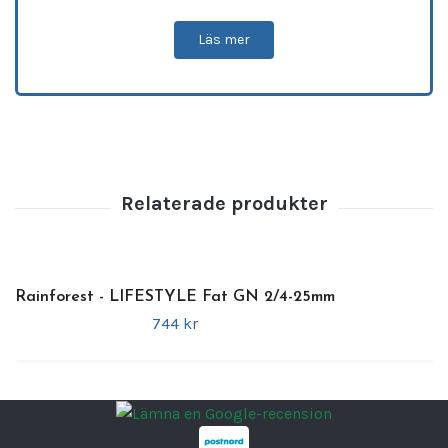
eller andra serveringsinslag där både
funktion och estetik
är viktiga.
Läs mer
Brickan är tillverkad i
mangoträ
, ett
slitstarkt naturmaterial som ger ett
varmt
och exklusivt uttryck
. Den naturliga
träkänslan skapar en inbjudande buffémiljö
och fungerar lika bra i
rustika
,
naturnära
som
moderna serveringskoncept
. Den
upphöjda kanten ger god kontroll vid
servering och bidrar till ett organiserat
intryck.
Rainforest - LIFESTYLE Fat GN 2/4-25mm
Specifikationer
744 kr
•
Mått:
55,5 × 35 × 12 cm
•
Form:
Rektangulär
•
Material:
Mangoträ
•
Färg:
Brun
•
Egenskaper:
Slitstark
,
dekorativ
,
lämplig