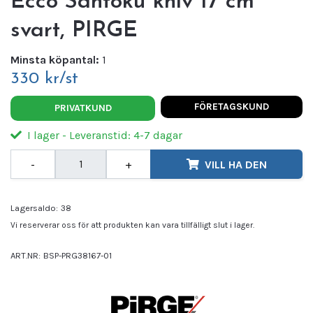
Ecco Santoku kniv 17 cm
svart, PIRGE
Minsta köpantal:
1
330 kr/st
FÖRETAGSKUND
PRIVATKUND
I lager - Leveranstid: 4-7 dagar
-
+
VILL HA DEN
Lagersaldo:
38
Vi reserverar oss för att produkten kan vara tillfälligt slut i lager.
ART.NR:
BSP-PRG38167-01
Leverantör:
PIRGE