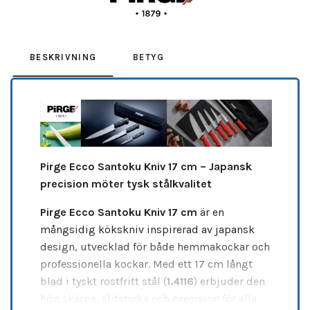
BESKRIVNING
BETYG
Pirge Ecco Santoku Kniv 17 cm – Japansk
precision möter tysk stålkvalitet
Pirge Ecco Santoku Kniv 17 cm
är en
mångsidig kökskniv inspirerad av japansk
design, utvecklad för både hemmakockar och
professionella kockar. Med ett 17 cm långt
blad i tyskt rostfritt stål (
1.4116
) erbjuder den
hög skärpa, slitstyrka och precision för alla