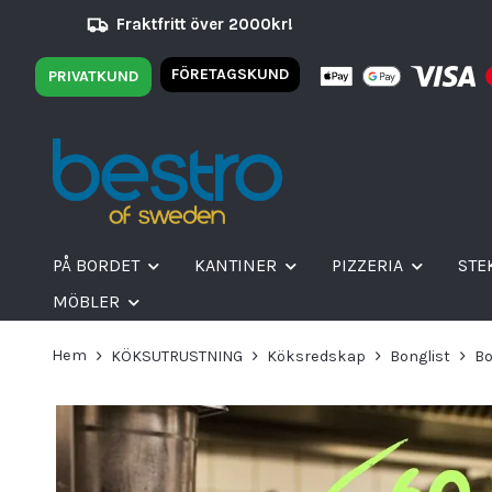
Fraktfritt över 2000kr!
FÖRETAGSKUND
PRIVATKUND
PÅ BORDET
KANTINER
PIZZERIA
STE
MÖBLER
Hem
KÖKSUTRUSTNING
Köksredskap
Bonglist
Bo