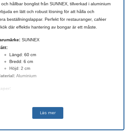
 och hållbar bonglist från SUNNEX, tillverkad i aluminium
erbjuda en lätt och robust lösning för att hålla och
ra beställningslappar. Perfekt för restauranger, caféer
kök där effektiv hantering av bongar är ett måste.
arumärke:
SUNNEX
ått:
Längd: 60 cm
Bredd: 6 cm
Höjd: 2 cm
aterial:
Aluminium
aper:
ätt och slitstark konstruktion
ångsidig och enkel att använda
Läs mer
ång hållbarhet och enkel att underhålla
tligt och funktionellt val för olika behov!