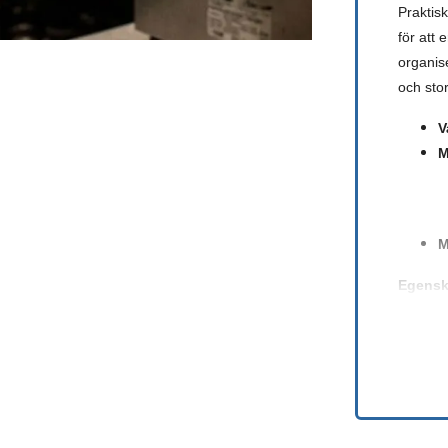
Praktisk
för att 
organise
och stor
V
M
M
Egensk
L
M
L
Ett påli