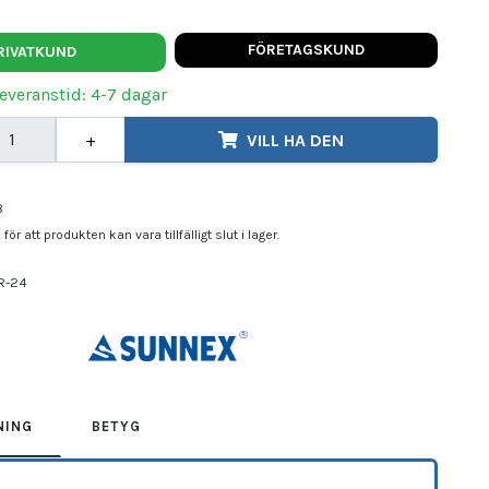
FÖRETAGSKUND
RIVATKUND
Leveranstid: 4-7 dagar
+
VILL HA DEN
8
för att produkten kan vara tillfälligt slut i lager.
R-24
NEX
NING
BETYG