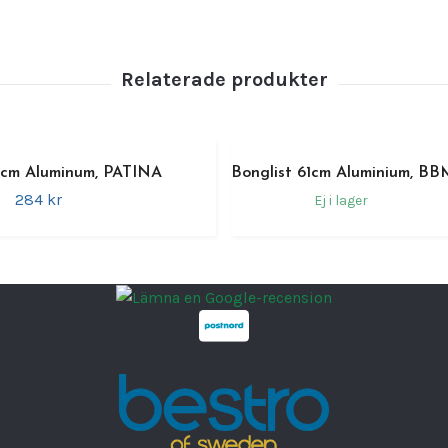
Varumä
EAN ka
Längd
Bredd
Höjd
Materia
0cm Aluminum, PATINA
Bonglist 61cm Aluminium, BB
284 kr
Ej i lager