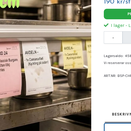
190 kr/st
P
I lager - 
-
Lagersaldo:
45
Vi reserverar oss 
ART.NR:
BSP-CH
Leverantör:
SUN
BESKRIV