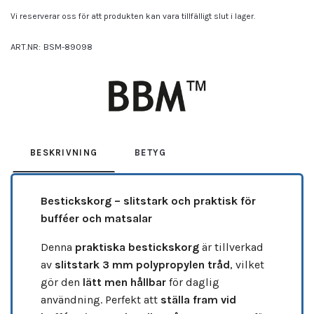
Vi reserverar oss för att produkten kan vara tillfälligt slut i lager.
ART.NR:
BSM-89098
Leverantör:
BBM
BESKRIVNING
BETYG
Bestickskorg – slitstark och praktisk för
bufféer och matsalar
Denna
praktiska bestickskorg
är tillverkad
av
slitstark 3 mm polypropylen tråd
, vilket
gör den
lätt men hållbar
för daglig
användning. Perfekt att
ställa fram vid