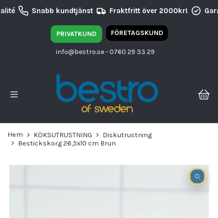
lité
Snabb kundtjänst
Fraktfritt över 2000kr!
Gara
FÖRETAGSKUND
PRIVATKUND
info@bestro.se
- 0760 29 33 29
Hem
KÖKSUTRUSTNING
Diskutrustning
Bestickskorg 26,5x10 cm Brun