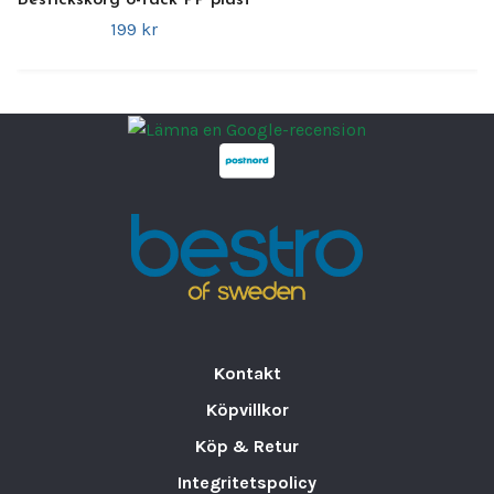
Bestickskorg 8-fack PP plast
Perfekt för bufféer, matsalar och
199 kr
restauranger
Lätt och smidig att hantera
Enkel att rengöra för daglig
användning
Denna
hållbara och stilrena bestickskorg
är
ett utmärkt val för att hålla besticken
organiserade och lättillgängliga i
professionella och offentliga miljöer
.
Kontakt
Köpvillkor
Köp & Retur
Integritetspolicy