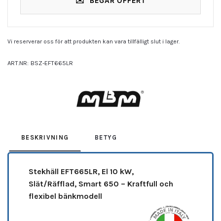
✉️
BEGÄR OFFERT
Vi reserverar oss för att produkten kan vara tillfälligt slut i lager.
ART.NR:
BSZ-EFT665LR
Leverantör:
MBM
BESKRIVNING
BETYG
Stekhäll
EFT665LR,
El 10 kW,
Slät/Räfflad,
Smart 650 – Kraftfull och
flexibel bänkmodell