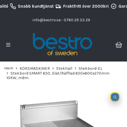
lité
Snabb kundtjänst
Fraktfritt över 2000kr!
Gara
info@bestro.se
- 0760 29 33 29
Hem
KÖKSMASKINER
Stekhäll
Stekbord-EL
Stekbord SMART 650, Slät/Räfflad 650x600x270mm
10KW, mBm