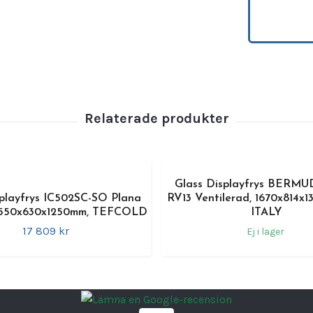
uttryck
Displa
och ha
person
belast
fram g
förva
Funkti
•
Plan 
Glass Displayfrys BERM
av kul
splayfrys IC502SC-SO Plana
RV13 Ventilerad, 1670x814x1
•
Anpas
 1550x630x1250mm, TEFCOLD
ITALY
profes
17 809 kr
Ej i lager
•
Upply
server
•
Invä
•
Förv
arbets