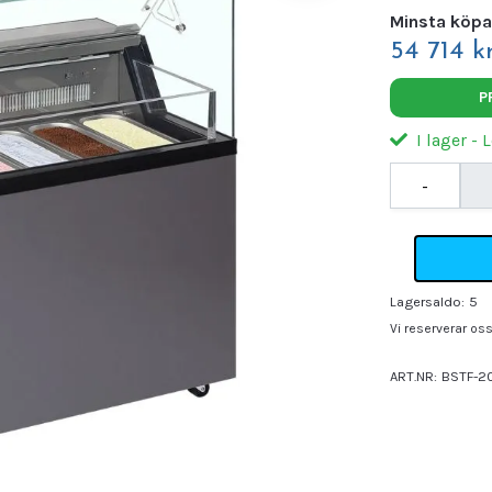
Minsta köpa
54 714 kr
P
I lager - 
-
Lagersaldo:
5
Vi reserverar oss 
ART.NR:
BSTF-2
Leverantör:
FRA