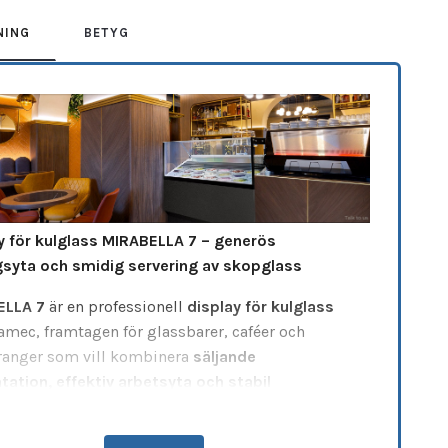
NING
BETYG
y för kulglass MIRABELLA 7 – generös
gsyta och smidig servering av skopglass
ELLA 7
är en professionell
display för kulglass
ramec, framtagen för glassbarer, caféer och
ranger som vill kombinera
säljande
tation, effektiv arbetsyta och stabil
standa
. Den plana glasovandelen ger fri sikt över
rterna och skapar ett elegant och inbjudande