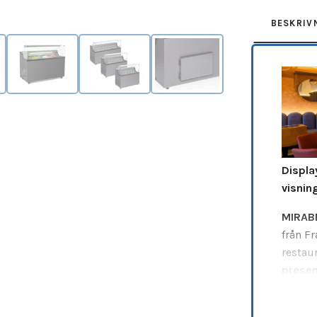
BESKRIV
Displa
visnin
MIRAB
från F
restau
presen
kylpre
glasso