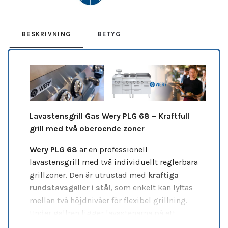
BESKRIVNING
BETYG
Lavastensgrill Gas Wery PLG 68 – Kraftfull
grill med två oberoende zoner
Wery PLG 68
är en professionell
lavastensgrill med två individuellt reglerbara
grillzoner. Den är utrustad med
kraftiga
rundstavsgaller i stål
, som enkelt kan lyftas
mellan två höjdnivåer för flexibel grillning.
Under gallren ligger lavastenarna på ett
galler i rostfritt stål, vilket ger en jämn