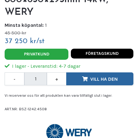
WERY
Minsta köpantal:
1
45 500 kr
37 250 kr/st
FÖRETAGSKUND
PRIVATKUND
I lager - Leveranstid: 4-7 dagar
-
+
VILL HA DEN
Vi reserverar oss för att produkten kan vara tillfälligt slut i lager.
ART.NR:
BSZ-1242.4508
Leverantör:
WERY