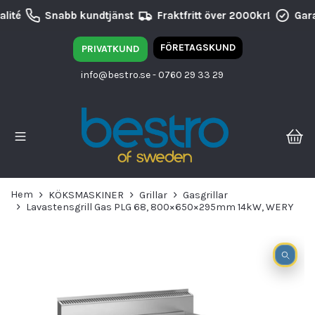
lité
Snabb kundtjänst
Fraktfritt över 2000kr!
Gara
FÖRETAGSKUND
PRIVATKUND
info@bestro.se
- 0760 29 33 29
Hem
KÖKSMASKINER
Grillar
Gasgrillar
Lavastensgrill Gas PLG 68, 800×650×295mm 14kW, WERY