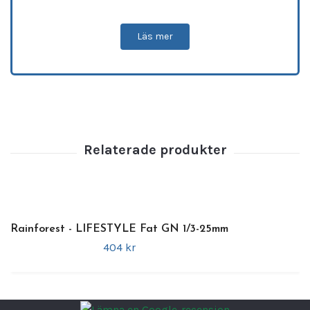
guldfärgade finishen
tillför en exklusiv
känsla och gör fatet till ett tydligt blickfång
Läs mer
vid servering.
Specifikationer
•
Höjd:
32 cm
•
Utförande:
Skaldjursfat / bufféfat, komplett
•
Färg:
Guld
•
Användningsområde:
Skaldjur,
bufféservering och presentation
Ett
perfekt val för verksamheter
som vill
skapa en
påkostad och minnesvärd
bufféupplevelse
, där
funktion kombineras
Rainforest - LIFESTYLE Fat GN 1/3-25mm
med stark visuell elegans
och professionell
404 kr
presentation.