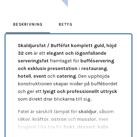
BESKRIVNING
BETYG
Skaldjursfat / Bufféfat komplett guld, höjd
32 cm
är ett
elegant och iögonfallande
serveringsfat
framtaget för
bufféservering
och exklusiv presentation
i
restaurang
,
hotell
,
event
och
catering
. Den upphöjda
konstruktionen skapar nivåer på buffébordet
och ger ett
lyxigt och professionellt uttryck
som direkt drar blickarna till sig.
Fatet är särskilt lämpat för
skaldjur
, såsom
räkor
,
kräftor
,
ostron
och
musslor
, men
fungerar lika bra för
frukt
,
dessert
,
kalla
uppläggningar
och temabufféer. Den