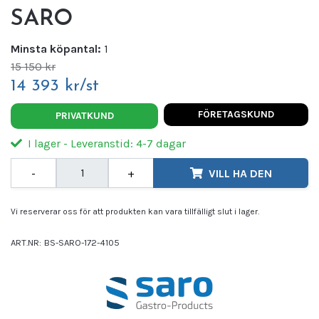
SARO
Minsta köpantal:
1
15 150 kr
14 393 kr/st
FÖRETAGSKUND
PRIVATKUND
I lager - Leveranstid: 4-7 dagar
-
+
VILL HA DEN
Vi reserverar oss för att produkten kan vara tillfälligt slut i lager.
ART.NR:
BS-SARO-172-4105
Leverantör:
SARO