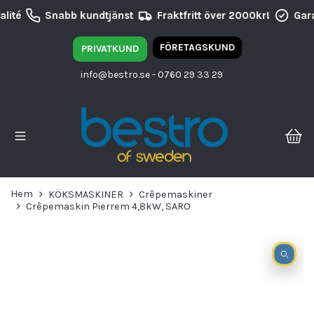
lité
Snabb kundtjänst
Fraktfritt över 2000kr!
Gara
FÖRETAGSKUND
PRIVATKUND
info@bestro.se
- 0760 29 33 29
Hem
KÖKSMASKINER
Crêpemaskiner
Crêpemaskin Pierrem 4,8kW, SARO