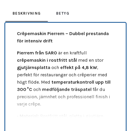
BESKRIVNING
BETYG
Crêpemaskin Pierrem – Dubbel prestanda
för intensiv drift
Pierrem från SARO
är en kraftfull
crêpemaskin i rostfritt stål
med en stor
gjutjärnsplatta
och
effekt på 4,8 kW
,
perfekt för restauranger och crêperier med
högt flöde. Med
temperaturkontroll upp till
300 °C
och
medföljande träspatel
får du
precision, jämnhet och professionell finish i
varje crêpe.
•
Material:
Rostfritt stål, platta i gjutjärn
•
Temperatur:
0 / +300 °C
•
Effekt:
4,8 kW